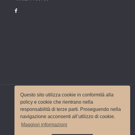
Questo sito utilizza cookie in conformità alla
policy e cookie che rientrano nella
responsabilità di terze parti. Proseguendo nella
© 2017 Wedding Planner Milano Italy |
Mappa del
navigazione acconsenti all’utilizzo di cookie.
sito
|
Privacy e Cookie Policy
Sito e
Maggiori informazioni
posizionamento realizzato dall'
Agenzia web
Milano
Web Revolution.