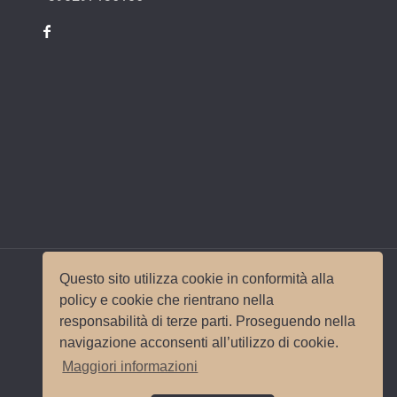
Questo sito utilizza cookie in conformità alla
policy e cookie che rientrano nella
responsabilità di terze parti. Proseguendo nella
© 2017 Wedding Planner Milano Italy |
Mappa del
navigazione acconsenti all’utilizzo di cookie.
sito
|
Privacy e Cookie Policy
Sito e
Maggiori informazioni
posizionamento realizzato dall'
Agenzia web
Milano
Web Revolution.