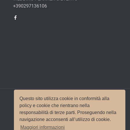
+390297136106
Questo sito utilizza cookie in conformità alla
policy e cookie che rientrano nella
responsabilità di terze parti. Proseguendo nella
© 2017 Wedding Planner Milano Italy |
Mappa del
navigazione acconsenti all’utilizzo di cookie.
sito
|
Privacy e Cookie Policy
Sito e
Maggiori informazioni
posizionamento realizzato dall'
Agenzia web