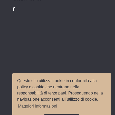
Questo sito utilizza cookie in conformità alla
policy e cookie che rientrano nella
responsabilità di terze parti. Proseguendo nella
© 2017 Wedding Planner Milano Italy |
Mappa del
navigazione acconsenti all’utilizzo di cookie.
sito
|
Privacy e Cookie Policy
Sito e
Maggiori informazioni
posizionamento realizzato dall'
Agenzia web
Milano
Web Revolution.