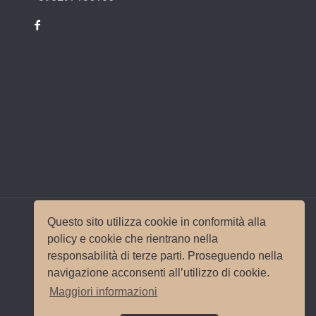
Questo sito utilizza cookie in conformità alla
policy e cookie che rientrano nella
responsabilità di terze parti. Proseguendo nella
© 2017 Wedding Planner Milano Italy |
Mappa del
navigazione acconsenti all’utilizzo di cookie.
sito
|
Privacy e Cookie Policy
Sito e
Maggiori informazioni
posizionamento realizzato dall'
Agenzia web
Milano
Web Revolution.