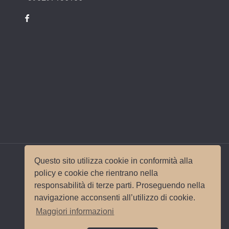
Questo sito utilizza cookie in conformità alla
policy e cookie che rientrano nella
responsabilità di terze parti. Proseguendo nella
© 2017 Wedding Planner Milano Italy |
Mappa del
navigazione acconsenti all’utilizzo di cookie.
sito
|
Privacy e Cookie Policy
Sito e
Maggiori informazioni
posizionamento realizzato dall'
Agenzia web
Milano
Web Revolution.