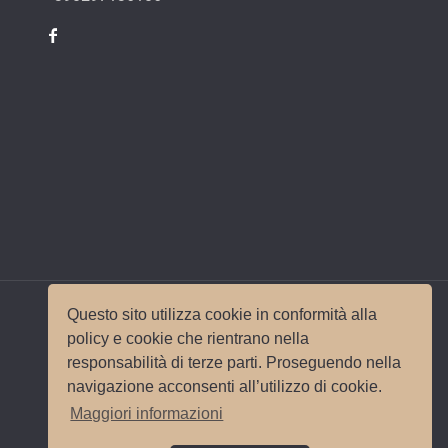
Questo sito utilizza cookie in conformità alla
policy e cookie che rientrano nella
responsabilità di terze parti. Proseguendo nella
© 2017 Wedding Planner Milano Italy |
Mappa del
navigazione acconsenti all’utilizzo di cookie.
sito
|
Privacy e Cookie Policy
Sito e
Maggiori informazioni
posizionamento realizzato dall'
Agenzia web
Milano
Web Revolution.