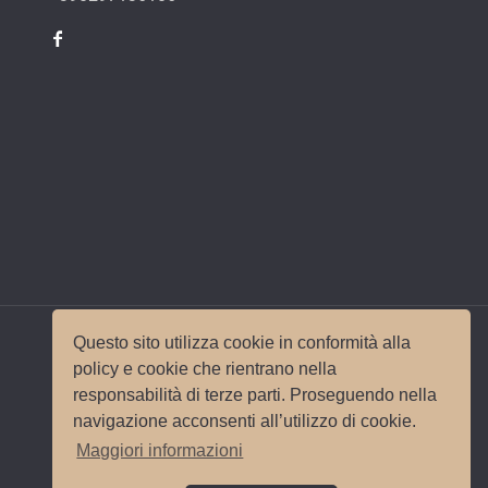
Questo sito utilizza cookie in conformità alla
policy e cookie che rientrano nella
responsabilità di terze parti. Proseguendo nella
© 2017 Wedding Planner Milano Italy |
Mappa del
navigazione acconsenti all’utilizzo di cookie.
sito
|
Privacy e Cookie Policy
Sito e
Maggiori informazioni
posizionamento realizzato dall'
Agenzia web
Milano
Web Revolution.