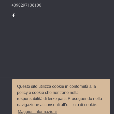
+390297136106
Questo sito utilizza cookie in conformità alla
policy e cookie che rientrano nella
responsabilità di terze parti. Proseguendo nella
© 2017 Wedding Planner Milano Italy |
Mappa del
navigazione acconsenti all’utilizzo di cookie.
sito
|
Privacy e Cookie Policy
Sito e
Maggiori informazioni
posizionamento realizzato dall'
Agenzia web