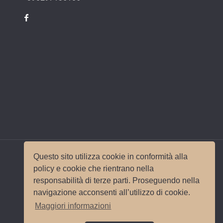
Questo sito utilizza cookie in conformità alla
policy e cookie che rientrano nella
responsabilità di terze parti. Proseguendo nella
© 2017 Wedding Planner Milano Italy |
Mappa del
navigazione acconsenti all’utilizzo di cookie.
sito
|
Privacy e Cookie Policy
Sito e
Maggiori informazioni
posizionamento realizzato dall'
Agenzia web
Milano
Web Revolution.