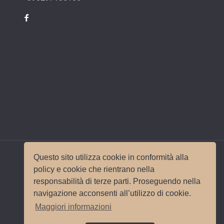
Questo sito utilizza cookie in conformità alla
policy e cookie che rientrano nella
responsabilità di terze parti. Proseguendo nella
© 2017 Wedding Planner Milano Italy |
Mappa del
navigazione acconsenti all’utilizzo di cookie.
sito
|
Privacy e Cookie Policy
Sito e
Maggiori informazioni
posizionamento realizzato dall'
Agenzia web
Milano
Web Revolution.