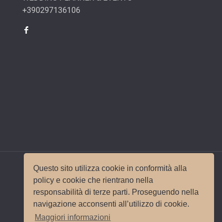
+390297136106
Questo sito utilizza cookie in conformità alla
policy e cookie che rientrano nella
responsabilità di terze parti. Proseguendo nella
© 2017 Wedding Planner Milano Italy |
Mappa del
navigazione acconsenti all’utilizzo di cookie.
sito
|
Privacy e Cookie Policy
Sito e
Maggiori informazioni
posizionamento realizzato dall'
Agenzia web