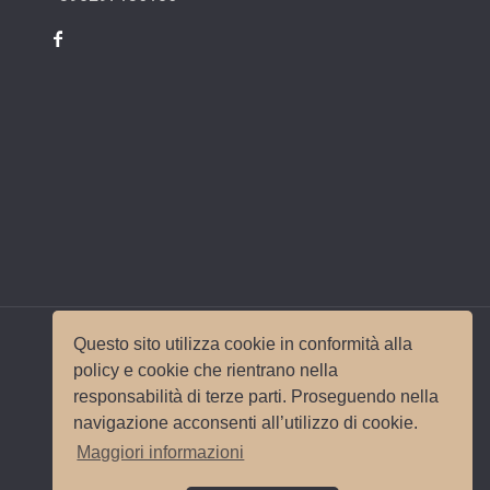
Questo sito utilizza cookie in conformità alla
policy e cookie che rientrano nella
responsabilità di terze parti. Proseguendo nella
© 2017 Wedding Planner Milano Italy |
Mappa del
navigazione acconsenti all’utilizzo di cookie.
sito
|
Privacy e Cookie Policy
Sito e
Maggiori informazioni
posizionamento realizzato dall'
Agenzia web
Milano
Web Revolution.