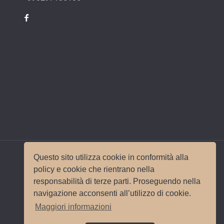
Questo sito utilizza cookie in conformità alla
policy e cookie che rientrano nella
responsabilità di terze parti. Proseguendo nella
© 2017 Wedding Planner Milano Italy |
Mappa del
navigazione acconsenti all’utilizzo di cookie.
sito
|
Privacy e Cookie Policy
Sito e
Maggiori informazioni
posizionamento realizzato dall'
Agenzia web
Milano
Web Revolution.