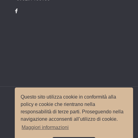
Questo sito utilizza cookie in conformità alla
policy e cookie che rientrano nella
responsabilità di terze parti. Proseguendo nella
© 2017 Wedding Planner Milano Italy |
Mappa del
navigazione acconsenti all’utilizzo di cookie.
sito
|
Privacy e Cookie Policy
Sito e
Maggiori informazioni
posizionamento realizzato dall'
Agenzia web
Milano
Web Revolution.