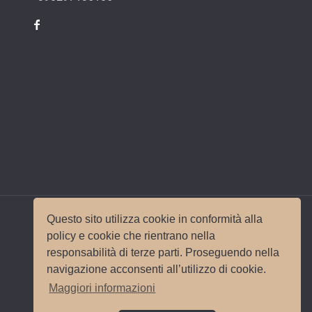
Questo sito utilizza cookie in conformità alla
policy e cookie che rientrano nella
responsabilità di terze parti. Proseguendo nella
© 2017 Wedding Planner Milano Italy |
Mappa del
navigazione acconsenti all’utilizzo di cookie.
sito
|
Privacy e Cookie Policy
Sito e
Maggiori informazioni
posizionamento realizzato dall'
Agenzia web
Milano
Web Revolution.