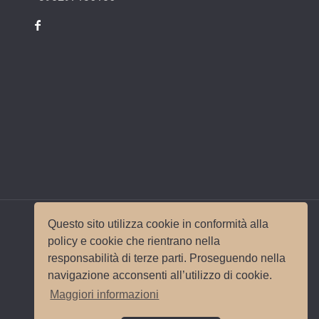
Questo sito utilizza cookie in conformità alla
policy e cookie che rientrano nella
responsabilità di terze parti. Proseguendo nella
© 2017 Wedding Planner Milano Italy |
Mappa del
navigazione acconsenti all’utilizzo di cookie.
sito
|
Privacy e Cookie Policy
Sito e
Maggiori informazioni
posizionamento realizzato dall'
Agenzia web
Milano
Web Revolution.