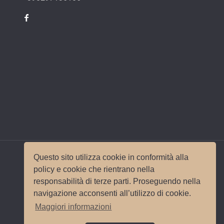
Questo sito utilizza cookie in conformità alla
policy e cookie che rientrano nella
responsabilità di terze parti. Proseguendo nella
© 2017 Wedding Planner Milano Italy |
Mappa del
navigazione acconsenti all’utilizzo di cookie.
sito
|
Privacy e Cookie Policy
Sito e
Maggiori informazioni
posizionamento realizzato dall'
Agenzia web
Milano
Web Revolution.