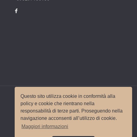
Questo sito utilizza cookie in conformità alla
policy e cookie che rientrano nella
responsabilità di terze parti. Proseguendo nella
© 2017 Wedding Planner Milano Italy |
Mappa del
navigazione acconsenti all’utilizzo di cookie.
sito
|
Privacy e Cookie Policy
Sito e
Maggiori informazioni
posizionamento realizzato dall'
Agenzia web
Milano
Web Revolution.